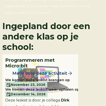
ingepland, scroll verder naar beneden om te
kijken wat je kunt doen.
Leskist
Groepen
7 & 8
Ingepland door een
andere klas op je
school:
Programmeren met
Micro:bit
Meer over deze activiteit
We komen deze leskist brengen op
November 23, 2026
We komen deze leskist weer ophalen op
December 14, 2026
Deze leskist is door je collega
Dirk