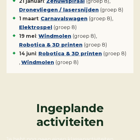
21
januari
:
Zenuwspiraal
(groep
8
)
,
Dronevliegen / lasersnijden
(groep
8
)
1
maart
:
Carnavalswagen
(groep
8
)
,
Elektrospel
(groep
8
)
19
mei
:
Windmolen
(groep
8
)
,
Robotica & 3D printen
(groep
8
)
14
juni
:
Robotica & 3D printen
(groep
8
)
,
Windmolen
(groep
8
)
Ingeplande
activiteiten
Je hebt nog geen eigen klassenactiviteiten