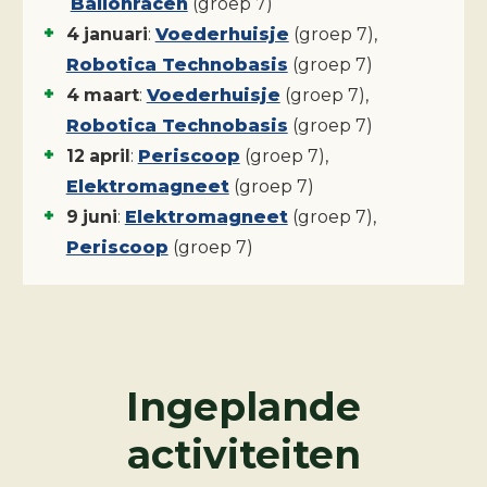
Ballonracen
(groep
7
)
4
januari
:
Voederhuisje
(groep
7
)
,
Robotica Technobasis
(groep
7
)
4
maart
:
Voederhuisje
(groep
7
)
,
Robotica Technobasis
(groep
7
)
12
april
:
Periscoop
(groep
7
)
,
Elektromagneet
(groep
7
)
9
juni
:
Elektromagneet
(groep
7
)
,
Periscoop
(groep
7
)
Ingeplande
activiteiten