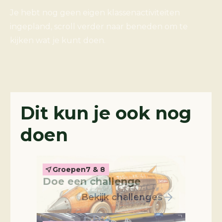
Je hebt nog geen eigen klassenactiviteiten
ingepland, scroll verder naar beneden om te
kijken wat je kunt doen.
Challenges
Dit kun je ook nog
doen
Thema-video's
Groepen
7 & 8
Doe een challenge
Bekijk challenges