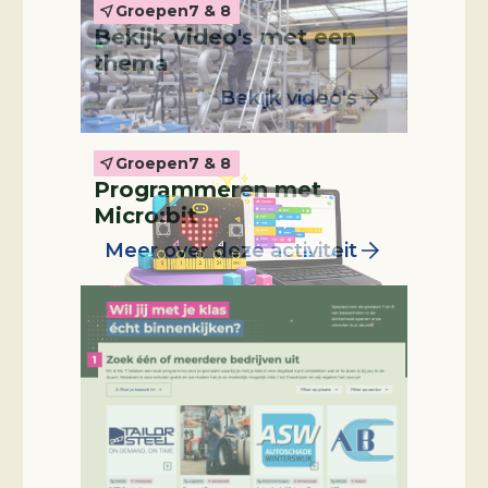
Groepen
7 & 8
Bekijk video's met een
Leskist
thema
Bekijk video's
Groepen
7 & 8
Programmeren met
Micro:bit
Meer over deze activiteit