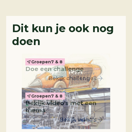
Challenges
Dit kun je ook nog
doen
Thema-video's
Groepen
7 & 8
Doe een challenge
Bekijk challenges
Groepen
7 & 8
Bekijk video's met een
Leskist
thema
Bekijk video's