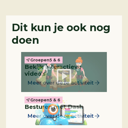
Interactieve video
Dit kun je ook nog
doen
Groepen
5 & 6
Bekijk interactieve
Leskist
video's
Meer over deze activiteit
Groepen
5 & 6
Besturen met Dash
Meer over deze activiteit