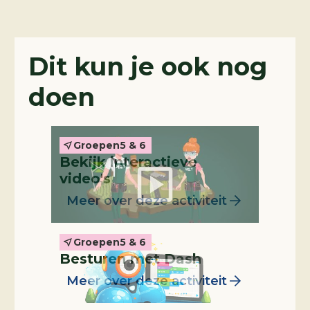
Interactieve video
Dit kun je ook nog
doen
Groepen
5 & 6
Bekijk interactieve
Leskist
video's
Meer over deze activiteit
Groepen
5 & 6
Besturen met Dash
Meer over deze activiteit