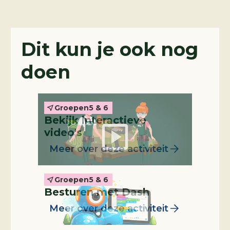
Interactieve video
Dit kun je ook nog
doen
Groepen
5 & 6
Bekijk interactieve
Leskist
video's
Meer over deze activiteit
Groepen
5 & 6
Besturen met Dash
Meer over deze activiteit