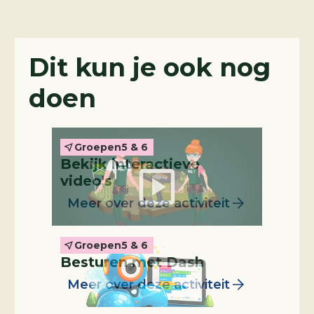
Interactieve video
Dit kun je ook nog
doen
Groepen
5 & 6
Bekijk interactieve
Leskist
video's
Meer over deze activiteit
Groepen
5 & 6
Besturen met Dash
Meer over deze activiteit