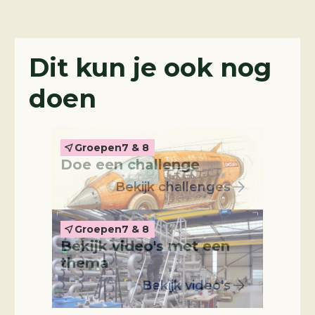
Challenges
Dit kun je ook nog
doen
Thema-video's
Groepen
7 & 8
Doe een challenge
Bekijk challenges
Groepen
7 & 8
Bekijk video's met een
Leskist
thema
Bekijk video's