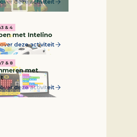
over deze activiteit
n
3 & 4
en met Intelino
over deze activiteit
n
7 & 8
mmeren met
it
over deze activiteit