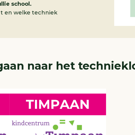
llie school.
at en welke techniek
aan naar het technieklo