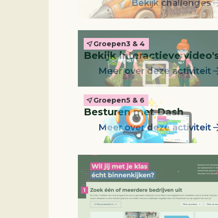
Bekijk challenges
Groepen
3 & 4
Leskist
Bekijk interactieve video'
Meer over deze activiteit
Groepen
5 & 6
Besturen met Dash
Meer over deze activiteit