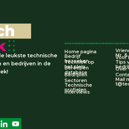
Handige links
Vrien
Home pagina
e leukste technische
Mr. &
Bedrijf
Voor 
bezoeken
Techniek op
Tips 
 en bedrijven in de
het plein
bedri
Beroepen
Over
ek!
database
Bedrijven
Cont
Mail 
Sectoren
t@tec
Technische
profielen
Interviews