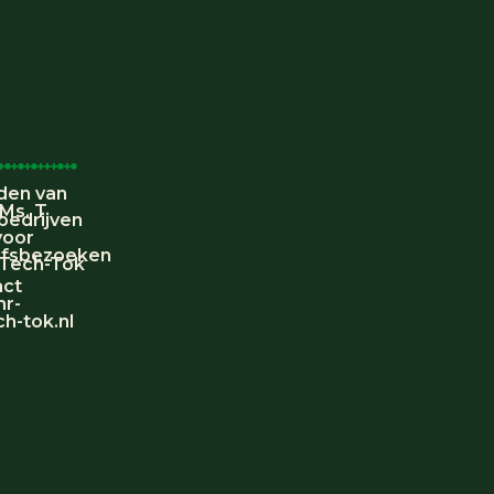
den van
 Ms. T
bedrijven
voor
jfsbezoeken
 Tech-Tok
act
mr-
h-tok.nl