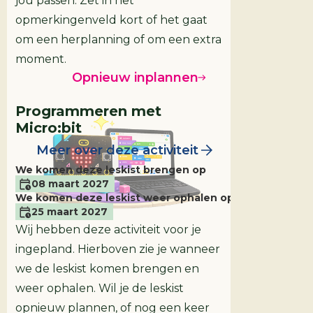
jou passen. Zet in het
opmerkingenveld kort of het gaat
om een herplanning of om een extra
moment.
Opnieuw inplannen
Programmeren met
Micro:bit
Meer over deze activiteit
We komen deze leskist brengen op
08 maart 2027
We komen deze leskist weer ophalen op
25 maart 2027
Wij hebben deze activiteit voor je
ingepland. Hierboven zie je wanneer
we de leskist komen brengen en
weer ophalen. Wil je de leskist
opnieuw plannen, of nog een keer