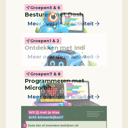
Groepen
5 & 6
Leskist
Besturen met Dash
Meer over deze activiteit
Groepen
1 & 2
Leskist
Ontdekken met Indi
Meer over deze activiteit
Groepen
7 & 8
Programmeren met
Micro:bit
Meer over deze activiteit