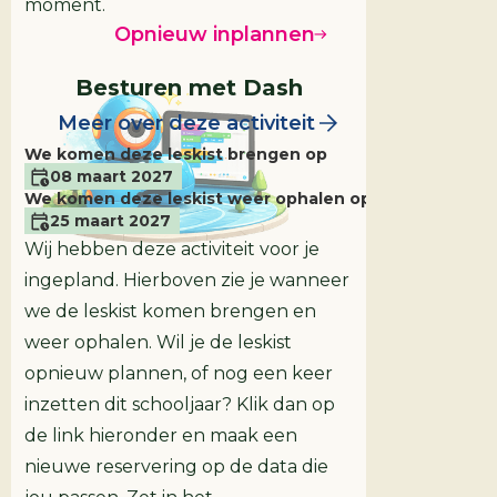
moment.
Opnieuw inplannen
Besturen met Dash
Meer over deze activiteit
We komen deze leskist brengen op
08 maart 2027
We komen deze leskist weer ophalen op
25 maart 2027
Wij hebben deze activiteit voor je
ingepland. Hierboven zie je wanneer
we de leskist komen brengen en
weer ophalen. Wil je de leskist
opnieuw plannen, of nog een keer
inzetten dit schooljaar? Klik dan op
de link hieronder en maak een
nieuwe reservering op de data die
Leskist
Groep 7/8