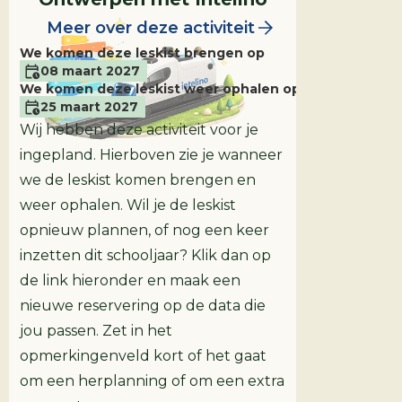
Meer over deze activiteit
We komen deze leskist brengen op
08 maart 2027
We komen deze leskist weer ophalen op
25 maart 2027
Wij hebben deze activiteit voor je
ingepland. Hierboven zie je wanneer
we de leskist komen brengen en
weer ophalen. Wil je de leskist
opnieuw plannen, of nog een keer
inzetten dit schooljaar? Klik dan op
de link hieronder en maak een
nieuwe reservering op de data die
Leskist
Groep 5/6
jou passen. Zet in het
opmerkingenveld kort of het gaat
om een herplanning of om een extra