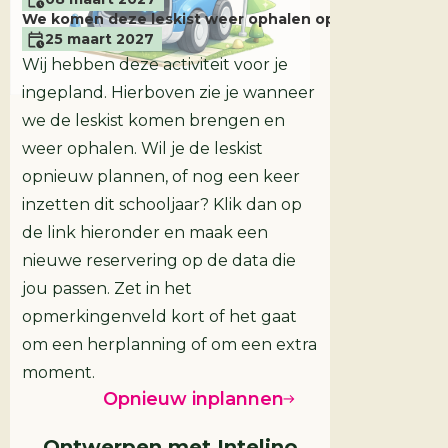
We komen deze leskist weer ophalen op
25 maart 2027
Wij hebben deze activiteit voor je
ingepland. Hierboven zie je wanneer
we de leskist komen brengen en
weer ophalen. Wil je de leskist
opnieuw plannen, of nog een keer
inzetten dit schooljaar? Klik dan op
de link hieronder en maak een
nieuwe reservering op de data die
Leskist
Groep 3/4
jou passen. Zet in het
opmerkingenveld kort of het gaat
om een herplanning of om een extra
moment.
Opnieuw inplannen
Ontwerpen met Intelino