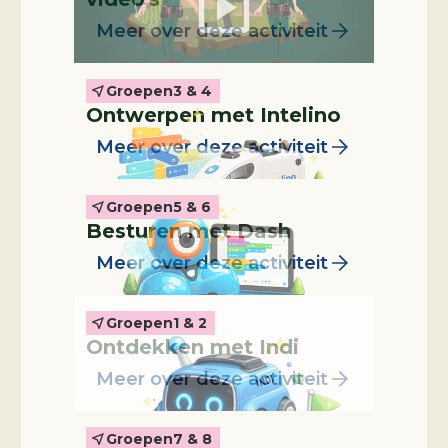
Meer over deze activiteit
Groepen
3 & 4
Leskist
Ontwerpen met Intelino
Meer over deze activiteit
Groepen
5 & 6
Leskist
Besturen met Dash
Meer over deze activiteit
Groepen
1 & 2
Leskist
Ontdekken met Indi
Meer over deze activiteit
Groepen
7 & 8