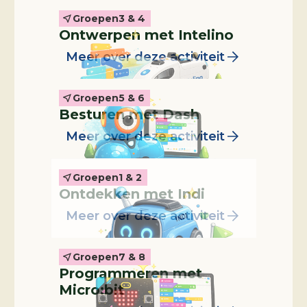
Groepen
3 & 4
Leskist
Ontwerpen met Intelino
Meer over deze activiteit
Groepen
5 & 6
Leskist
Besturen met Dash
Meer over deze activiteit
Groepen
1 & 2
Leskist
Ontdekken met Indi
Meer over deze activiteit
Groepen
7 & 8
Programmeren met
Micro:bit