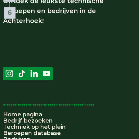
Ontdek de leukste technische
beroepen en bedrijven in de
6
Opdrachten
Achterhoek!
Handige links
Home pagina
Bedrijf bezoeken
Techniek op het plein
Beroepen database