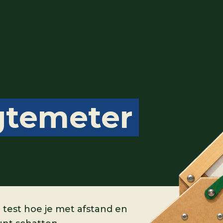
temeter
est hoe je met afstand en