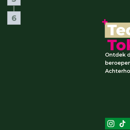
Materialen
6
Opdrachten
Ontdek d
beroepen
Achterho