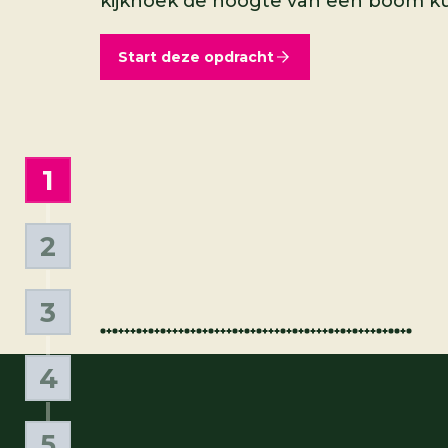
kijkhoek de hoogte van een boom ku
Start deze opdracht
1
Hoe kun je de hoogte van 
2
Nauwkeurig maken en test
3
Gereedschappen
4
Bewerkingen
5