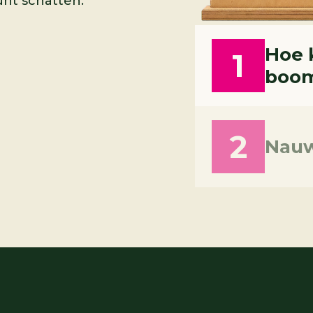
nt schatten.
Hoe 
1
boo
een boom meten?
2
Nauw
en