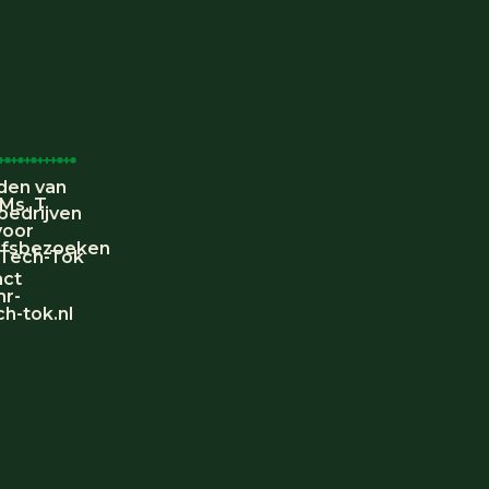
den van
 Ms. T
bedrijven
voor
jfsbezoeken
 Tech-Tok
act
mr-
h-tok.nl