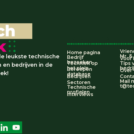
Handige links
Vrien
Home pagina
e leukste technische
Mr. &
Bedrijf
Voor 
bezoeken
Techniek op
Tips 
 en bedrijven in de
het plein
bedri
Beroepen
Over
ek!
database
Bedrijven
Cont
Mail 
Sectoren
t@tec
Technische
profielen
Interviews