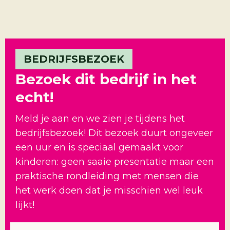
BEDRIJFSBEZOEK
Bezoek dit bedrijf in het
echt!
Meld je aan en we zien je tijdens het
bedrijfsbezoek! Dit bezoek duurt ongeveer
een uur en is speciaal gemaakt voor
kinderen: geen saaie presentatie maar een
praktische rondleiding met mensen die
het werk doen dat je misschien wel leuk
lijkt!