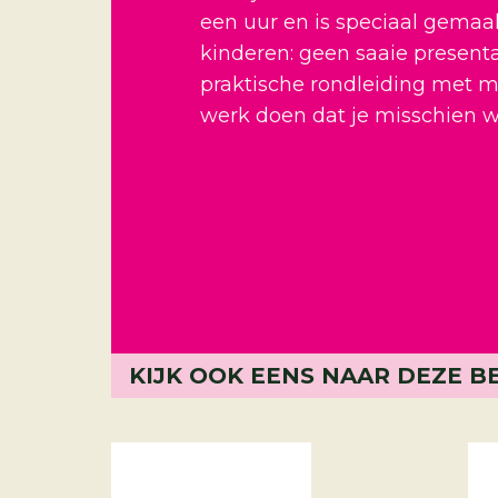
een uur en is speciaal gemaa
kinderen: geen saaie present
praktische rondleiding met m
werk doen dat je misschien wel
KIJK OOK EENS NAAR DEZE B