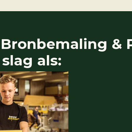
 Bronbemaling &
slag als: