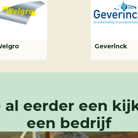
elgro
Geverinck
 al eerder een kij
een bedrijf