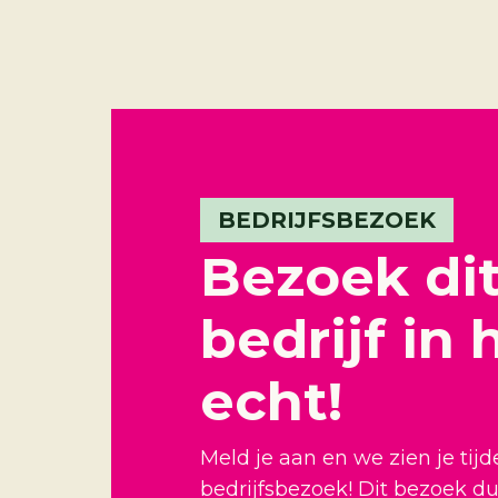
BEDRIJFSBEZOEK
Bezoek di
bedrijf in 
echt!
Meld je aan en we zien je tijd
bedrijfsbezoek! Dit bezoek d