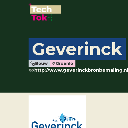
Geverinck
Bouw
Groenlo
http://www.geverinckbronbemaling.nl