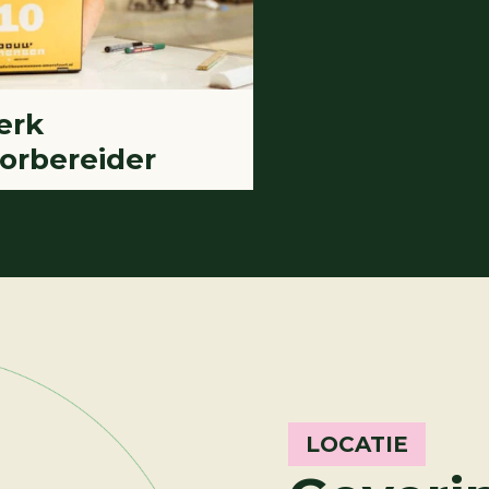
erk
orbereider
LOCATIE