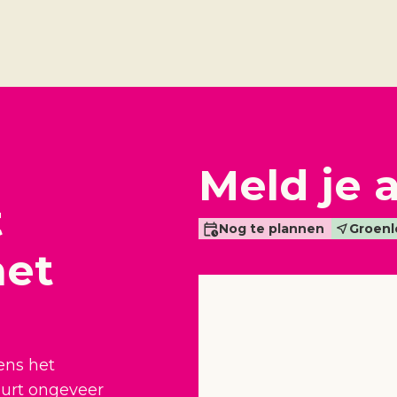
Meld je 
t
Nog te plannen
Groenl
het
ens het
uurt ongeveer