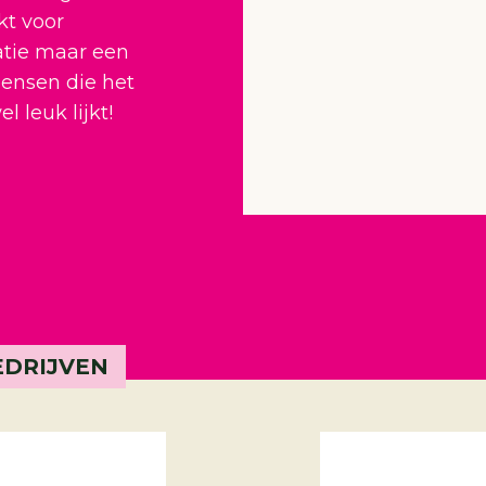
kt voor
atie maar een
ensen die het
 leuk lijkt!
EDRIJVEN