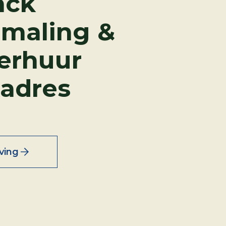
nck
maling &
erhuur
adres
ving