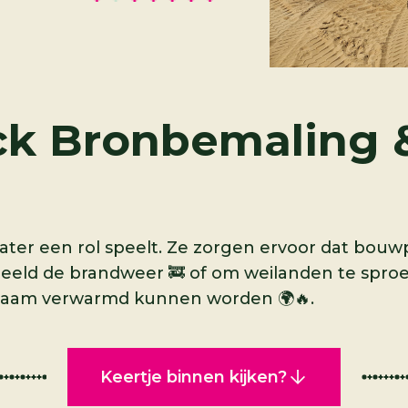
ck Bronbemaling 
water een rol speelt. Ze zorgen ervoor dat bouw
beeld de brandweer 🚒 of om weilanden te spro
aam verwarmd kunnen worden 🌍🔥.
Keertje binnen kijken?