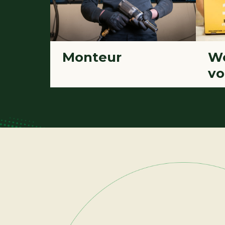
Monteur
W
vo