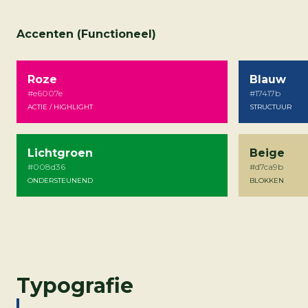
Accenten (Functioneel)
Roze
Blauw
#e6007e
#17417b
ACTIE / HIGHLIGHT
STRUCTUUR
Lichtgroen
Beige
#008d36
#d7ca9b
ONDERSTEUNEND
BLOKKEN
Typografie