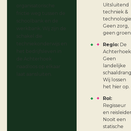
Uitsluitend
organisatorische
techniek &
frictie weg tussen de
technologie
schoolbank en de
Geen zorg,
werkbank. Wij zijn de
geen groen
schakel die
techniekonderwijs en
+
Regio:
De
het bedrijfsleven in
Achterhoek
Geen
de Achterhoek
landelijke
naadloos op elkaar
schaaldrang
laat aansluiten.
Wij lossen
het hier op.
+
Rol:
Regisseur
en reisleider
Nooit een
statische