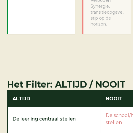
Verboden:
Synergie,
transitieopgave,
stip op de
horizon.
Het Filter: ALTIJD / NOOIT
ALTIJD
NOOIT
De school/h
De leerling centraal stellen
stellen