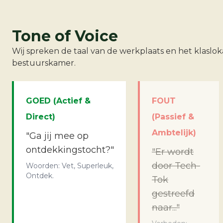
Tone of Voice
Wij spreken de taal van de werkplaats en het klasloka
bestuurskamer.
GOED (Actief &
FOUT
Direct)
(Passief &
Ambtelijk)
"Ga jij mee op
ontdekkingstocht?"
"Er wordt
door Tech-
Woorden: Vet, Superleuk,
Ontdek.
Tok
gestreefd
naar..."