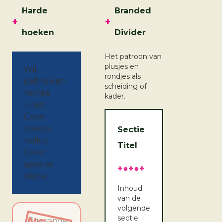
Harde
Branded
+
+
hoeken
Divider
Het patroon van
plusjes en
Wij
rondjes als
gebruiken
scheiding of
rechte
kader.
lijnen.
Geen
border-
Sectie
radius.
Titel
Geen
speelse
+
●
+
●
+
blobs.
Inhoud
van de
volgende
sectie.
Afgeronde