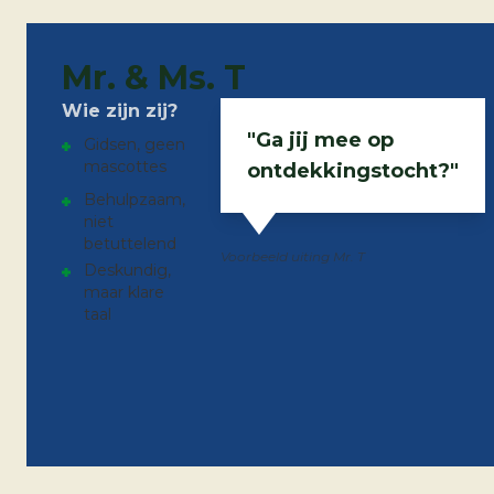
Mr. & Ms. T
Wie zijn zij?
"Ga jij mee op
Gidsen, geen
mascottes
ontdekkingstocht?"
Behulpzaam,
niet
betuttelend
Voorbeeld uiting Mr. T
Deskundig,
maar klare
taal