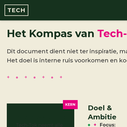
TECH
Het Kompas van
Tech
Dit document dient niet ter inspiratie, m
Het doel is interne ruis voorkomen en k
KERN
Doel &
Merkessentie
Ambitie
+
Focus:
Tech-Tok neemt alle