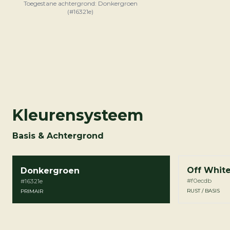
Toegestane achtergrond: Donkergroen
(#16321e)
Kleurensysteem
Basis & Achtergrond
Off Whit
Donkergroen
#f0ecdb
#16321e
RUST / BASIS
PRIMAIR